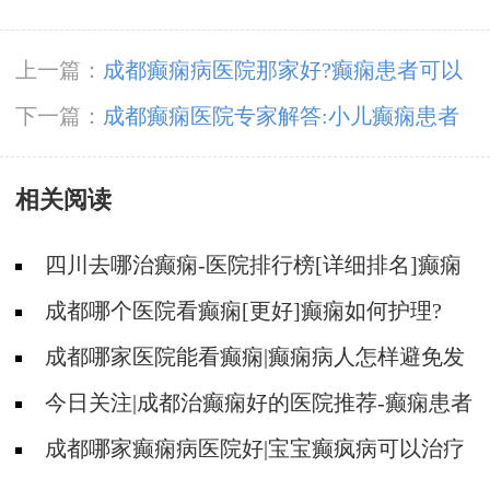
上一篇：
成都癫痫病医院那家好?癫痫患者可以
吃肉吗?
下一篇：
成都癫痫医院专家解答:小儿癫痫患者
的家庭护理方法?
相关阅读
四川去哪治癫痫-医院排行榜[详细排名]癫痫
治疗怎么治比较好?
成都哪个医院看癫痫[更好]癫痫如何护理?
成都哪家医院能看癫痫|癫痫病人怎样避免发
病?
今日关注|成都治癫痫好的医院推荐-癫痫患者
怎样正确用药?
成都哪家癫痫病医院好|宝宝癫疯病可以治疗