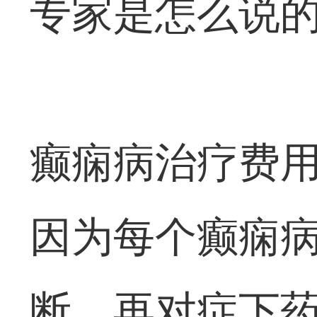
专家是怎么说
癫痫病治疗费
因为每个癫痫
断，再对症下