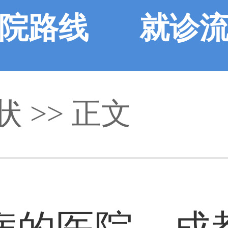
院路线
就诊
状
>> 正文