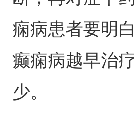
痫病患者要明
癫痫病越早治
少。