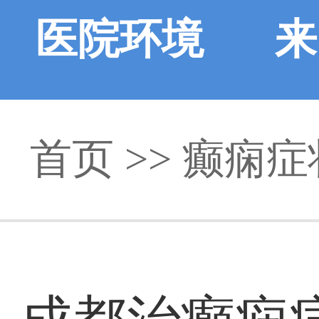
医院环境
来
首页
>>
癫痫症