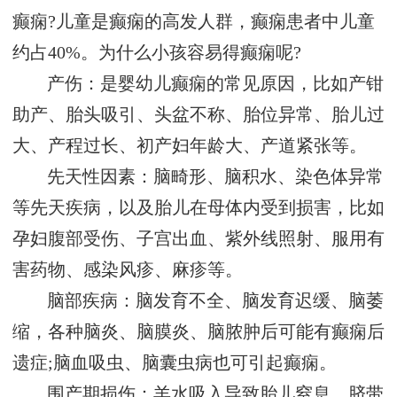
癫痫?儿童是癫痫的高发人群，癫痫患者中儿童
约占40%。为什么小孩容易得癫痫呢?
产伤：是婴幼儿癫痫的常见原因，比如产钳
助产、胎头吸引、头盆不称、胎位异常、胎儿过
大、产程过长、初产妇年龄大、产道紧张等。
先天性因素：脑畸形、脑积水、染色体异常
等先天疾病，以及胎儿在母体内受到损害，比如
孕妇腹部受伤、子宫出血、紫外线照射、服用有
害药物、感染风疹、麻疹等。
脑部疾病：脑发育不全、脑发育迟缓、脑萎
缩，各种脑炎、脑膜炎、脑脓肿后可能有癫痫后
遗症;脑血吸虫、脑囊虫病也可引起癫痫。
围产期损伤：羊水吸入导致胎儿窒息、脐带