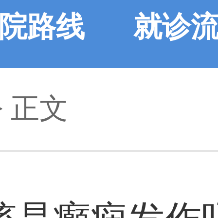
院路线
就诊
> 正文