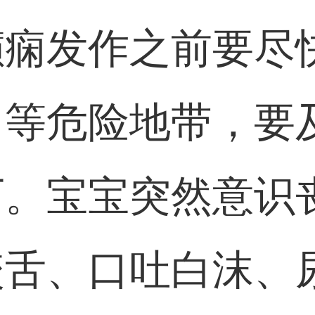
癫痫发作之前要尽
、等危险地带，要
下。宝宝突然意识
咬舌、口吐白沫、