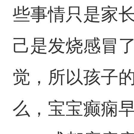
些事情只是家
己是发烧感冒
觉，所以孩子
么，宝宝癫痫早